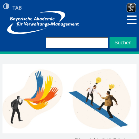
Umschalten auf hohe Kontraste
TAB
Zeigt roten Rand bei Navigation mit TAB Taste