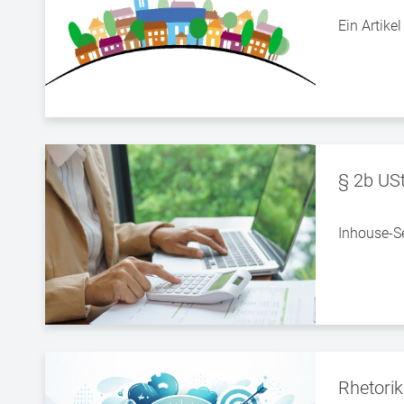
Ein Artike
§ 2b US
Inhouse-S
Rhetorik