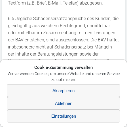
Textform (z.B. Brief, E-Mail, Telefax) abzugeben.
6.6 Jegliche Schadensersatzansprüche des Kunden, die
gleichgültig aus welchem Rechtsgrund, unmittelbar
oder mittelbar im Zusammenhang mit den Leistungen
der BAV entstehen, sind ausgeschlossen. Die BAV haftet
insbesondere nicht auf Schadensersatz bei Mängeln
der Inhalte der Beratungsleistungen sowie der
Unterlagen der Berater. Der Haftungsausschluss gilt
Cookie-Zustimmung verwalten
nicht bei Verletzung einer vertragswesentlichen Pflicht
Wir verwenden Cookies, um unsere Website und unseren Service
(Kardinalpflicht) durch die BAV. Kardinalpflichten sind
zu optimieren.
Verpflichtungen, deren Erfüllung die ordnungsgemäße
Durchführung des Vertrages überhaupt erst ermöglicht
Akzeptieren
und auf deren Einhaltung der Vertragspartner
Ablehnen
regelmäßig vertraut und vertrauen darf, mithin Rechte
und Pflichten, die der Vertrag nach seinem Inhalt und
Einstellungen
Zweck gerade zu gewähren hat. Die Haftung der BAV ist
in jedem Fall auf den Ersatz des vertragstypischen,