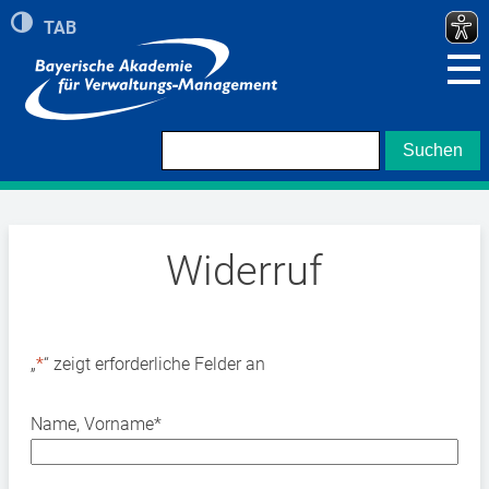
Umschalten auf hohe Kontraste
TAB
Zeigt roten Rand bei Navigation mit TAB Taste
Widerruf
„
*
“ zeigt erforderliche Felder an
Name, Vorname
*