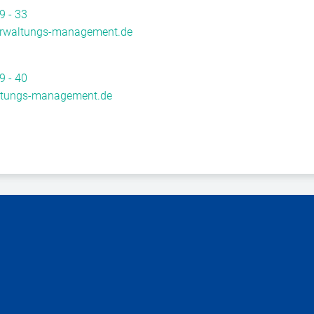
9 - 33
rwaltungs-management.de
9 - 40
ltungs-management.de