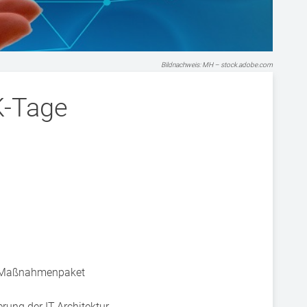
Bildnachweis: MH – stock.adobe.com
K-Tage
en Maßnahmenpaket
ung der IT-Architektur,