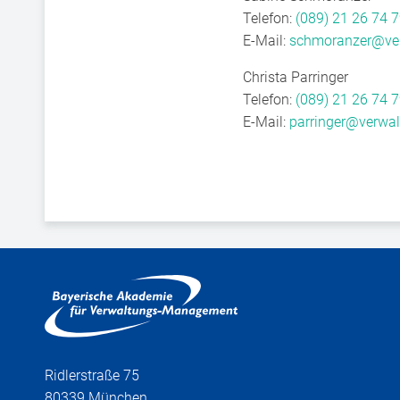
Telefon:
(089) 21 26 74 7
E-Mail:
schmoranzer@ve
Christa Parringer
Telefon:
(089) 21 26 74 7
E-Mail:
parringer@verwa
Ridlerstraße 75
80339 München