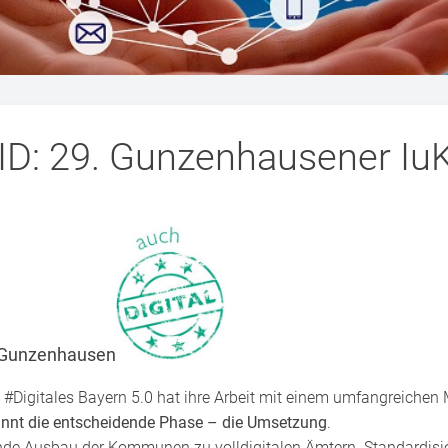
D: 29. Gunzenhausener Iu
n Gunzenhausen
#Digitales Bayern 5.0 hat ihre Arbeit mit einem umfangreich
nnt die entscheidende Phase – die Umsetzung
.
ende Ausbau der Kommunen zu volldigitalen Ämtern. Standardisier