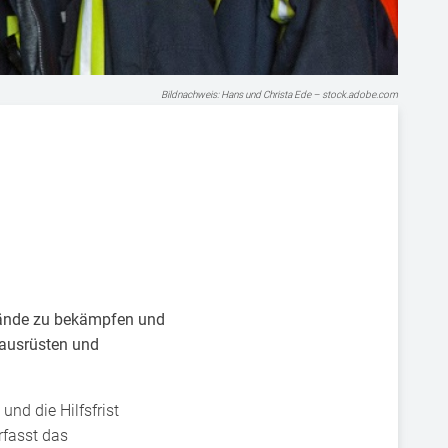
Bildnachweis: Hans und Christa Ede – stock.adobe.com
Brände zu bekämpfen und
 ausrüsten und
nd die Hilfsfrist
rfasst das