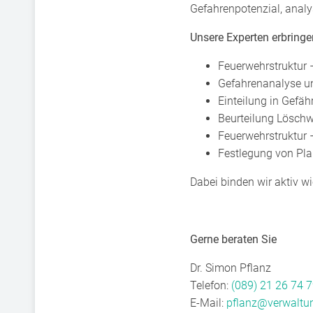
Gefahrenpotenzial, analy
Unsere Experten erbringe
Feuerwehrstruktur 
Gefahrenanalyse u
Einteilung in Gefä
Beurteilung Lösch
Feuerwehrstruktur 
Festlegung von P
Dabei binden wir aktiv w
Gerne beraten Sie
Dr. Simon Pflanz
Telefon:
(089) 21 26 74 7
E-Mail:
pflanz@verwalt