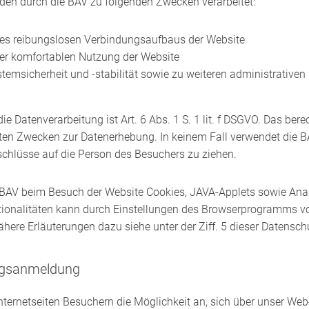
den durch die BAV zu folgenden Zwecken verarbeitet:
es reibungslosen Verbindungsaufbaus der Website
er komfortablen Nutzung der Website
emsicherheit und -stabilität sowie zu weiteren administrativen 
ie Datenverarbeitung ist Art. 6 Abs. 1 S. 1 lit. f DSGVO. Das bere
eten Zwecken zur Datenerhebung. In keinem Fall verwendet die 
hlüsse auf die Person des Besuchers zu ziehen.
 BAV beim Besuch der Website Cookies, JAVA-Applets sowie Anal
ionalitäten kann durch Einstellungen des Browserprogramms v
here Erläuterungen dazu siehe unter der Ziff. 5 dieser Datensch
ungsanmeldung
Internetseiten Besuchern die Möglichkeit an, sich über unser Web-