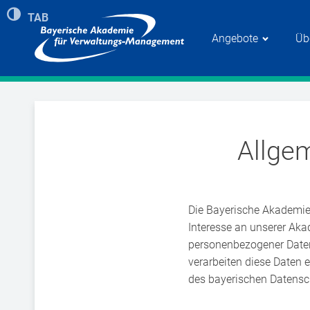
Umschalten auf hohe Kontraste
TAB
Zeigt roten Rand bei Navigation mit TAB Taste
Angebote
Üb
Allge
Die Bayerische Akademie
Interesse an unserer Aka
personenbezogener Daten i
verarbeiten diese Daten
des bayerischen Datensc