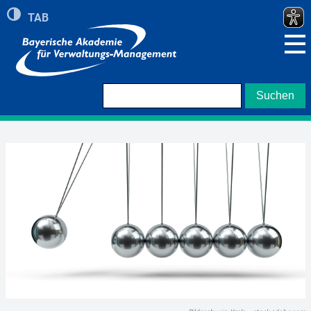
Umschalten auf hohe Kontraste
TAB
Zeigt roten Rand bei Navigation mit TAB Taste