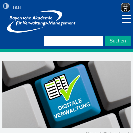
Umschalten auf hohe Kontraste
TAB
Zeigt roten Rand bei Navigation mit TAB Taste