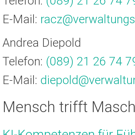
Telefon:
(089) 21 26 74 79
E-Mail:
racz@verwaltung
Andrea Diepold
Telefon:
(089) 21 26 74 79
E-Mail:
diepold@verwalt
Mensch trifft Masch
KI-Kompetenzen für Fü